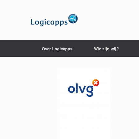
Skip
to
content
Over Logicapps
Wie zijn wij?