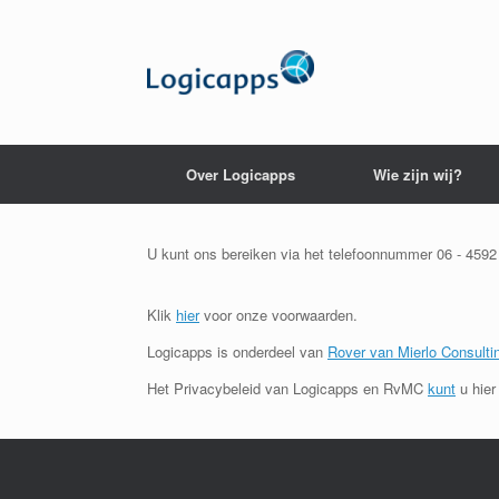
Skip
to
content
Over Logicapps
Wie zijn wij?
U kunt ons bereiken via het telefoonnummer 06 - 4592
Klik
hier
voor onze voorwaarden.
Logicapps is onderdeel van
Rover van Mierlo Consulti
Het Privacybeleid van Logicapps en RvMC
kunt
u hier