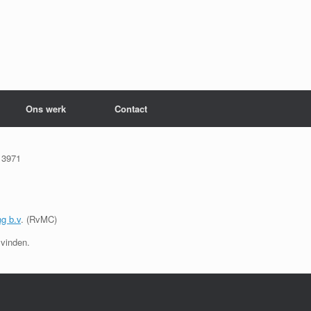
Ons werk
Contact
 3971
ng b.v
. (RvMC)
 vinden.